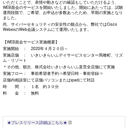
いただくことで、表情や動きなどの確認もしていただけるよう、
WEB面会のサービスを開始いたしました。開始にあたっては、試験
運用段階で、ご希望、お申込が多数あったため、早期の実施となり
ました。
尚、サイバーセキュリティの安全性の観点から、弊社ではCisco
WebexのWeb会議システムにて運用いたします。
【WEB面会サービス実施概要】
実施開始 ： 2020年４月２０日～
実施店舗 ： いきいきらいふデイサービスセンター馬喰町、リズ
ム・リゾート
＊その他、順次、株式会社いきいきらいふ直営全店舗にて実施
実施フロー： 事前希望者予約⇒希望日時・事前登録⇒
店舗内相談室にて店舗パソコンまたはipadにて対話
時 間 ： １名 約３０分
料 金 ： 無料
★プレスリリース詳細はこちら★