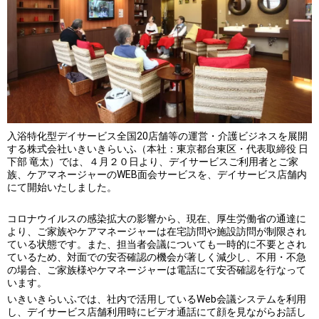
入浴特化型デイサービス全国20店舗等の運営・介護ビジネスを展開
する株式会社いきいきらいふ（本社：東京都台東区・代表取締役 日
下部 竜太）では、４月２０日より、デイサービスご利用者とご家
族、ケアマネージャーのWEB面会サービスを、デイサービス店舗内
にて開始いたしました。
コロナウイルスの感染拡大の影響から、現在、厚生労働省の通達に
より、ご家族やケアマネージャーは在宅訪問や施設訪問が制限され
ている状態です。また、担当者会議についても一時的に不要とされ
ているため、対面での安否確認の機会が著しく減少し、不用・不急
の場合、ご家族様やケマネージャーは電話にて安否確認を行なって
います。
いきいきらいふでは、社内で活用しているWeb会議システムを利用
し、デイサービス店舗利用時にビデオ通話にて顔を見ながらお話し