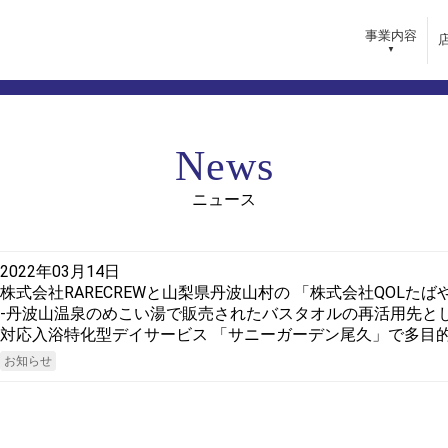
事業内容
内
採用情報
News
らいふSPA
採用ポリシー
きらいふデイサービスセンター
キャリアプラン
ニュース
・リゾート
教育・研修
ガーデン
コミュニケーション
インタビュー
2022年03月14日
株式会社RARECREWと山梨県丹波山村の 「株式会社QOLたば
求人情報一覧
-丹波山温泉のめこい湯で販売されたバスタオルの再活用先として
対応入浴特化型デイサービス 「サニーガーデン尾久」で多目的
お知らせ
バシーポリシー
サイトマップ
マーハラスメントに対する基本方針