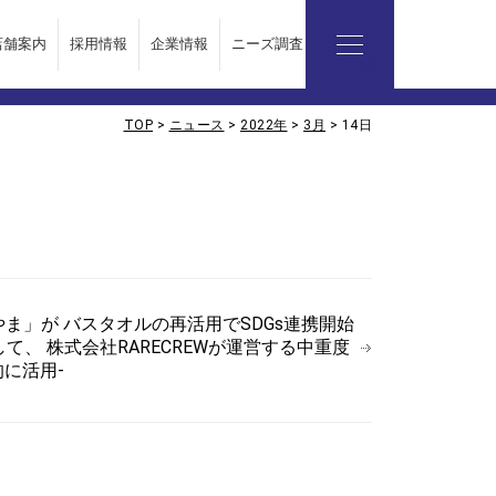
店舗案内
採用情報
企業情報
ニーズ調査レポート
TOP
>
ニュース
>
2022年
>
3月
>
14日
企業情報
会社概要
代表挨拶
ビジョン
やま」が バスタオルの再活用でSDGs連携開始
、 株式会社RARECREWが運営する中重度
に活用-
お問い合わせ