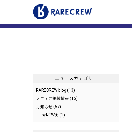
事業内容
店舗案
マーケティング事業
いきいき
いきいきらいふマルシェ
いきい
衣料品販売
リズム
コンサルティング事業
サニー
いきいきらいふSPA
ニュースカテゴリー
リズム・リゾート / サニーガーデン
RARECREW blog
(13)
訪問型ケアサービス
メディア掲載情報
(15)
お知らせ
(67)
★NEW★
(1)
メディア・CSR
プライ
お知らせ
カスタ