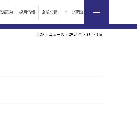
店舗案内
採用情報
企業情報
ニーズ調査レポート
TOP
>
ニュース
>
2024年
>
8月
>
6日
企業情報
会社概要
代表挨拶
ビジョン
お問い合わせ