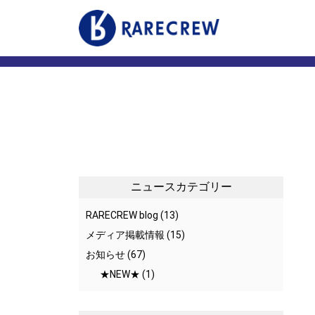
事業内容
店舗案
マーケティング事業
いきいき
いきいきらいふマルシェ
いきい
衣料品販売
リズム
コンサルティング事業
サニー
いきいきらいふSPA
ニュースカテゴリー
リズム・リゾート / サニーガーデン
RARECREW blog
(13)
訪問型ケアサービス
メディア掲載情報
(15)
お知らせ
(67)
★NEW★
(1)
メディア・CSR
プライ
お知らせ
カスタ