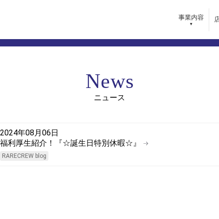
事業内容
内
採用情報
News
らいふSPA
採用ポリシー
きらいふデイサービスセンター
キャリアプラン
ニュース
・リゾート
教育・研修
ガーデン
コミュニケーション
インタビュー
2024年08月06日
福利厚生紹介！『☆誕生日特別休暇☆』
求人情報一覧
RARECREW blog
バシーポリシー
サイトマップ
マーハラスメントに対する基本方針