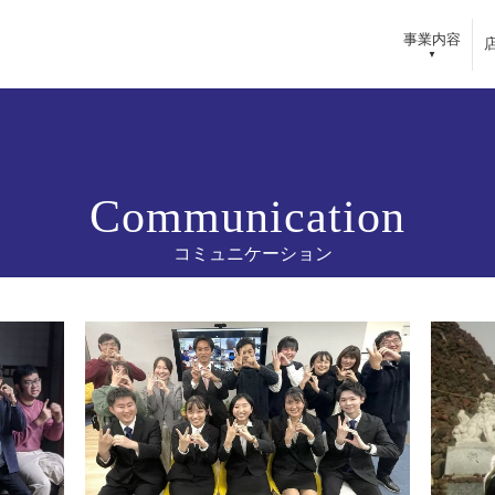
事業内容
内
採用情報
らいふSPA
採用ポリシー
きらいふデイサービスセンター
キャリアプラン
Communication
・リゾート
教育・研修
コミュニケーション
ガーデン
コミュニケーション
インタビュー
求人情報一覧
バシーポリシー
サイトマップ
マーハラスメントに対する基本方針