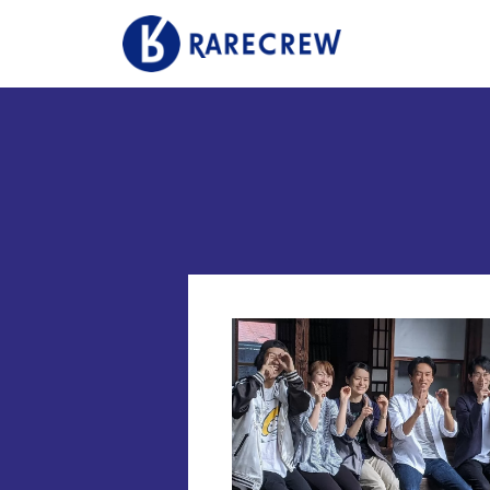
事業内容
店舗案
マーケティング事業
いきいき
いきいきらいふマルシェ
いきい
衣料品販売
リズム
コンサルティング事業
サニー
いきいきらいふSPA
リズム・リゾート / サニーガーデン
訪問型ケアサービス
メディア・CSR
プライ
お知らせ
カスタ