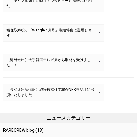
「キャリア地図」に弊社インタビューが掲載されまし
た
福住取締役が「Waggle 4月号」巻頭特集に登場しま
す！
【海外進出】大手韓国テレビ局から取材を受けまし
た！！
【ラジオ出演情報】取締役福住尚将がNHKラジオに出
演いたしました
ニュースカテゴリー
RARECREW blog
(13)