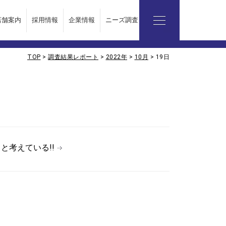
店舗案内
採用情報
企業情報
ニーズ調査レポート
TOP
>
調査結果レポート
>
2022年
>
10月
>
19日
企業情報
会社概要
代表挨拶
ビジョン
と考えている!!
お問い合わせ