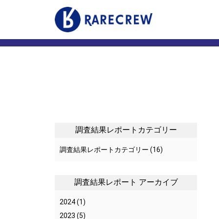
事業内容
店舗案
マーケティング事業
いきいき
いきいきらいふマルシェ
いきい
衣料品販売
リズム
コンサルティング事業
サニー
いきいきらいふSPA
調査結果レポートカテゴリー
リズム・リゾート / サニーガーデン
調査結果レポートカテゴリー
(16)
訪問型ケアサービス
調査結果レポート アーカイブ
メディア・CSR
プライ
2024
(1)
お知らせ
カスタ
2023
(5)