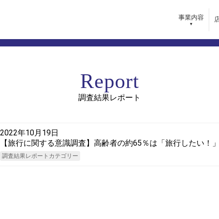
事業内容
内
採用情報
Report
らいふSPA
採用ポリシー
きらいふデイサービスセンター
キャリアプラン
調査結果レポート
・リゾート
教育・研修
ガーデン
コミュニケーション
インタビュー
2022年10月19日
【旅行に関する意識調査】高齢者の約65％は「旅行したい！」
求人情報一覧
調査結果レポートカテゴリー
バシーポリシー
サイトマップ
マーハラスメントに対する基本方針